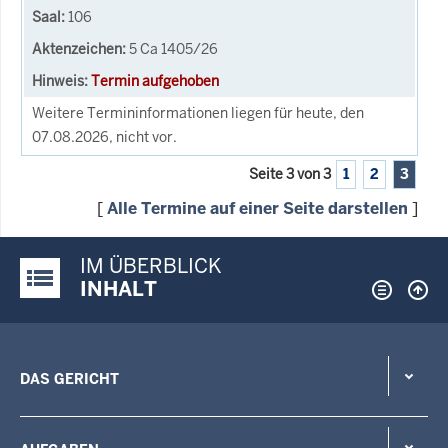
106
5 Ca 1405/26
Termin aufgehoben
Weitere Termininformationen liegen für heute, den
07.08.2026, nicht vor.
Seite 3 von 3
1
2
3
[
Alle Termine auf einer Seite darstellen
]
IM ÜBERBLICK
Justiz-Portal im Überblick:
INHALT
DAS GERICHT