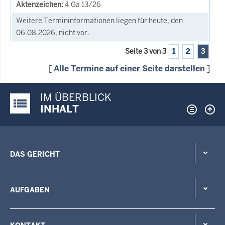
4 Ga 13/26
Weitere Termininformationen liegen für heute, den
06.08.2026, nicht vor.
Seite 3 von 3
1
2
3
[
Alle Termine auf einer Seite darstellen
]
IM ÜBERBLICK
Justiz-Portal im Überblick:
INHALT
DAS GERICHT
AUFGABEN