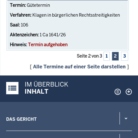
Gütetermin
Klagen in bürgerlichen Rechtsstreitigkeiten
106
1 Ca 1641/26
Termin aufgehoben
Seite 2 von 3
1
2
3
[
Alle Termine auf einer Seite darstellen
]
IM ÜBERBLICK
Justiz-Portal im Überblick:
INHALT
DAS GERICHT