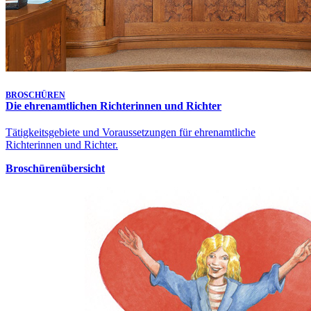
Klagen in bürgerlichen Rechtsstreitigkeiten - 5 Ca 1556/26
Heute, 10:00 Uhr
-
Aufgehoben!
Gütetermin
Klagen in bürgerlichen Rechtsstreitigkeiten - 5 Ca 1638/26
Letzte Aktualisierung:
6. Aug. 2026, 17:25 Uhr
BROSCHÜREN
Die ehrenamtlichen Richterinnen und Richter
Tätigkeitsgebiete und Voraussetzungen für ehrenamtliche
Richterinnen und Richter.
Broschürenübersicht