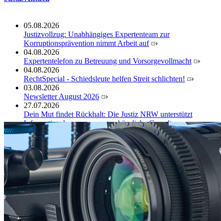
05.08.2026
Justizvollzug: Unabhängiges Expertenteam zur
Korruptionsprävention nimmt Arbeit auf
04.08.2026
Expertentelefon zu Betreuung und Vorsorgevollmacht
04.08.2026
RechtSpecial - Schiedsleute helfen Streit schlichten!
03.08.2026
Newsletter August 2026
27.07.2026
Dein Mut findet Rückhalt: Die Justiz NRW unterstützt
Informationskampagne gegen häusliche Gewalt
10.07.2026
Anerkennung für innovative Suizidpräventionsarbeit: JVA
Köln ausgezeichnet
14.07.2026
Justiz der Zukunft gemeinsam gestalten: Minister Limbach
zieht positive Bilanz des Projekts Zukunftswerkstatt Justiz
Nordrhein-Westfalen
01.07.2026
Newsletter Juli 2026
30.06.2026
288 Anwärterinnen und Anwärter des Jahrgangs 2024/2026