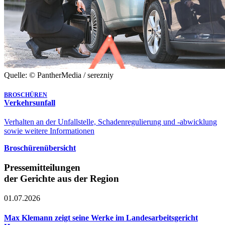
Quelle: © PantherMedia / serezniy
BROSCHÜREN
Verkehrsunfall
Verhalten an der Unfallstelle, Schadenregulierung und -abwicklung
sowie weitere Informationen
Broschürenübersicht
Pressemitteilungen
der Gerichte aus der Region
01.07.2026
Max Klemann zeigt seine Werke im Landesarbeitsgericht