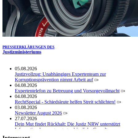
der Justizvollzugsschule NRW geehrt
30.06.2026
RechtSpecial - Schiedsleute helfen Streit schlichten!
PRESSEERKLÄRUNGEN DES
Justizministeriums
05.08.2026
Justizvollzug: Unabhängiges Expertenteam zur
Korruptionsprävention nimmt Arbeit auf
04.08.2026
Expertentelefon zu Betreuung und Vorsorgevollmacht
04.08.2026
RechtSpecial - Schiedsleute helfen Streit schlichten!
03.08.2026
Newsletter August 2026
27.07.2026
Dein Mut findet Rückhalt: Die Justiz NRW unterstützt
Informationskampagne gegen häusliche Gewalt
10.07.2026
Interessant