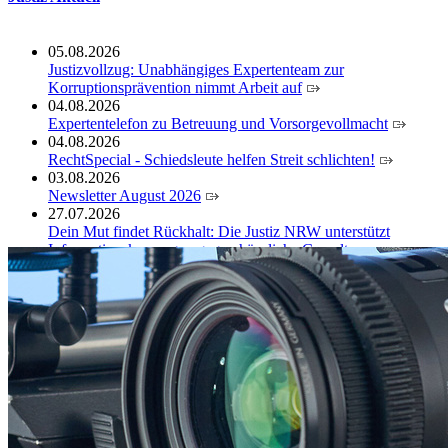
05.08.2026
Justizvollzug: Unabhängiges Expertenteam zur
Korruptionsprävention nimmt Arbeit auf
04.08.2026
Expertentelefon zu Betreuung und Vorsorgevollmacht
04.08.2026
RechtSpecial - Schiedsleute helfen Streit schlichten!
03.08.2026
Newsletter August 2026
27.07.2026
Dein Mut findet Rückhalt: Die Justiz NRW unterstützt
Informationskampagne gegen häusliche Gewalt
10.07.2026
Anerkennung für innovative Suizidpräventionsarbeit: JVA
Köln ausgezeichnet
14.07.2026
Justiz der Zukunft gemeinsam gestalten: Minister Limbach
zieht positive Bilanz des Projekts Zukunftswerkstatt Justiz
Nordrhein-Westfalen
01.07.2026
Newsletter Juli 2026
30.06.2026
288 Anwärterinnen und Anwärter des Jahrgangs 2024/2026