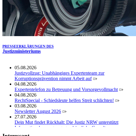
der Justizvollzugsschule NRW geehrt
30.06.2026
RechtSpecial - Schiedsleute helfen Streit schlichten!
PRESSEERKLÄRUNGEN DES
Justizministeriums
05.08.2026
Justizvollzug: Unabhängiges Expertenteam zur
Korruptionsprävention nimmt Arbeit auf
04.08.2026
Expertentelefon zu Betreuung und Vorsorgevollmacht
04.08.2026
RechtSpecial - Schiedsleute helfen Streit schlichten!
03.08.2026
Newsletter August 2026
27.07.2026
Dein Mut findet Rückhalt: Die Justiz NRW unterstützt
Informationskampagne gegen häusliche Gewalt
10.07.2026
Interessant