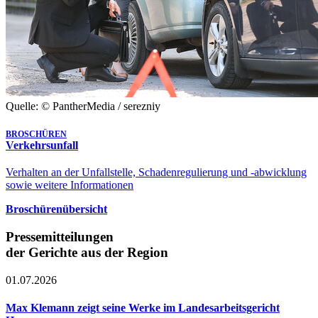
Quelle: © PantherMedia / serezniy
BROSCHÜREN
Verkehrsunfall
Verhalten an der Unfallstelle, Schadenregulierung und -abwicklung
sowie weitere Informationen
Broschürenübersicht
Pressemitteilungen
der Gerichte aus der Region
01.07.2026
Max Klemann zeigt seine Werke im Landesarbeitsgericht