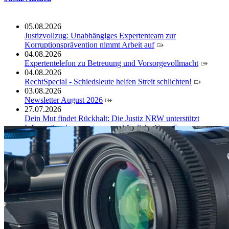
05.08.2026
Justizvollzug: Unabhängiges Expertenteam zur
Korruptionsprävention nimmt Arbeit auf
04.08.2026
Expertentelefon zu Betreuung und Vorsorgevollmacht
04.08.2026
RechtSpecial - Schiedsleute helfen Streit schlichten!
03.08.2026
Newsletter August 2026
27.07.2026
Dein Mut findet Rückhalt: Die Justiz NRW unterstützt
Informationskampagne gegen häusliche Gewalt
10.07.2026
Anerkennung für innovative Suizidpräventionsarbeit: JVA
Köln ausgezeichnet
14.07.2026
Justiz der Zukunft gemeinsam gestalten: Minister Limbach
zieht positive Bilanz des Projekts Zukunftswerkstatt Justiz
Nordrhein-Westfalen
01.07.2026
Newsletter Juli 2026
30.06.2026
288 Anwärterinnen und Anwärter des Jahrgangs 2024/2026