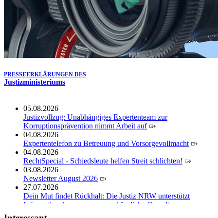
der Justizvollzugsschule NRW geehrt
30.06.2026
RechtSpecial - Schiedsleute helfen Streit schlichten!
PRESSEERKLÄRUNGEN DES
Justizministeriums
05.08.2026
Justizvollzug: Unabhängiges Expertenteam zur
Korruptionsprävention nimmt Arbeit auf
04.08.2026
Expertentelefon zu Betreuung und Vorsorgevollmacht
04.08.2026
RechtSpecial - Schiedsleute helfen Streit schlichten!
03.08.2026
Newsletter August 2026
27.07.2026
Dein Mut findet Rückhalt: Die Justiz NRW unterstützt
Informationskampagne gegen häusliche Gewalt
10.07.2026
Interessant