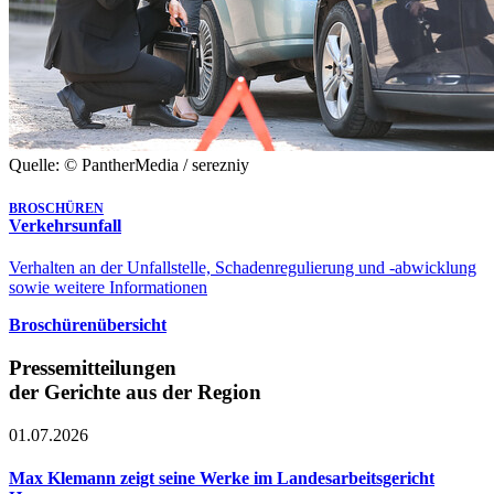
Quelle: © PantherMedia / serezniy
BROSCHÜREN
Verkehrsunfall
Verhalten an der Unfallstelle, Schadenregulierung und -abwicklung
sowie weitere Informationen
Broschürenübersicht
Pressemitteilungen
der Gerichte aus der Region
01.07.2026
Max Klemann zeigt seine Werke im Landesarbeitsgericht