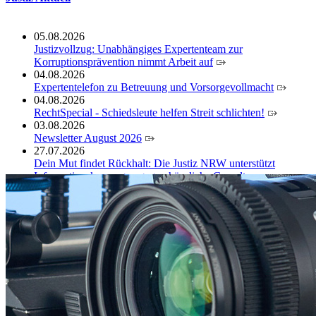
05.08.2026
Justizvollzug: Unabhängiges Expertenteam zur
Korruptionsprävention nimmt Arbeit auf
04.08.2026
Expertentelefon zu Betreuung und Vorsorgevollmacht
04.08.2026
RechtSpecial - Schiedsleute helfen Streit schlichten!
03.08.2026
Newsletter August 2026
27.07.2026
Dein Mut findet Rückhalt: Die Justiz NRW unterstützt
Informationskampagne gegen häusliche Gewalt
10.07.2026
Anerkennung für innovative Suizidpräventionsarbeit: JVA
Köln ausgezeichnet
14.07.2026
Justiz der Zukunft gemeinsam gestalten: Minister Limbach
zieht positive Bilanz des Projekts Zukunftswerkstatt Justiz
Nordrhein-Westfalen
01.07.2026
Newsletter Juli 2026
30.06.2026
288 Anwärterinnen und Anwärter des Jahrgangs 2024/2026