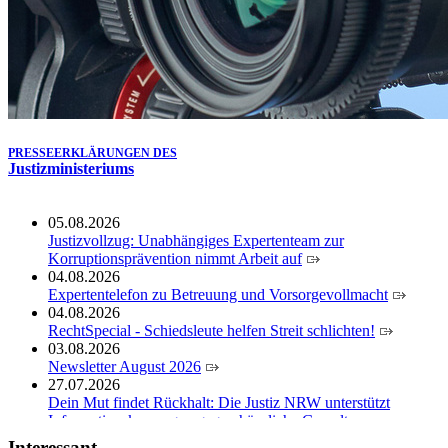
der Justizvollzugsschule NRW geehrt
30.06.2026
RechtSpecial - Schiedsleute helfen Streit schlichten!
PRESSEERKLÄRUNGEN DES
Justizministeriums
05.08.2026
Justizvollzug: Unabhängiges Expertenteam zur
Korruptionsprävention nimmt Arbeit auf
04.08.2026
Expertentelefon zu Betreuung und Vorsorgevollmacht
04.08.2026
RechtSpecial - Schiedsleute helfen Streit schlichten!
03.08.2026
Newsletter August 2026
27.07.2026
Dein Mut findet Rückhalt: Die Justiz NRW unterstützt
Informationskampagne gegen häusliche Gewalt
10.07.2026
Interessant