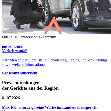
Quelle: © PantherMedia / serezniy
BROSCHÜREN
Verkehrsunfall
Verhalten an der Unfallstelle, Schadenregulierung und -abwicklung
sowie weitere Informationen
Broschürenübersicht
Pressemitteilungen
der Gerichte aus der Region
01.07.2026
Max Klemann zeigt seine Werke im Landesarbeitsgericht