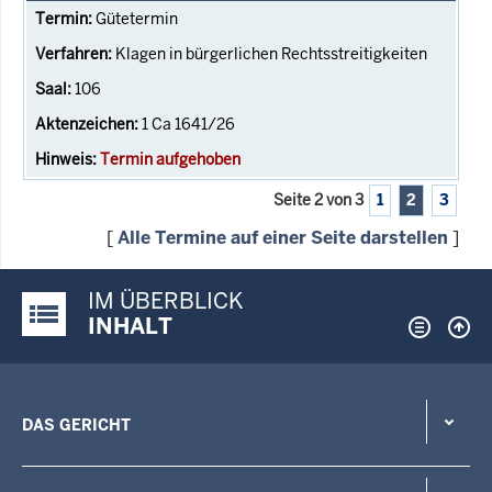
Gütetermin
Klagen in bürgerlichen Rechtsstreitigkeiten
106
1 Ca 1641/26
Termin aufgehoben
Seite 2 von 3
1
2
3
[
Alle Termine auf einer Seite darstellen
]
IM ÜBERBLICK
Justiz-Portal im Überblick:
INHALT
DAS GERICHT