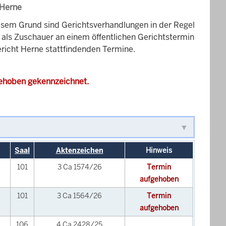
 Herne
esem Grund sind Gerichtsverhandlungen in der Regel
it als Zuschauer an einem öffentlichen Gerichtstermin
ericht Herne stattfindenden Termine.
gehoben gekennzeichnet.
Saal
Aktenzeichen
Hinweis
101
3 Ca 1574/26
Termin
aufgehoben
101
3 Ca 1564/26
Termin
aufgehoben
106
4 Ca 2428/25