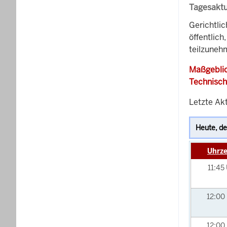
Tagesaktu
Gerichtli
öffentlich
teilzunehm
Maßgeblic
Technisch
Letzte Akt
Uhrze
11:45
12:00
12:00