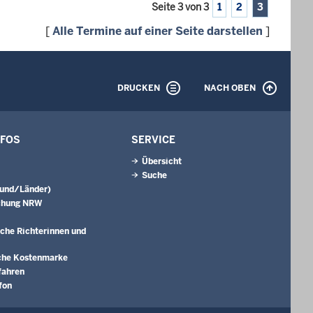
Seite 3 von 3
1
2
3
[
Alle Termine auf einer Seite darstellen
]
DRUCKEN
NACH OBEN
NFOS
SERVICE
Übersicht
Suche
Bund/Länder)
chung NRW
che Richterinnen und
che Kostenmarke
fahren
fon