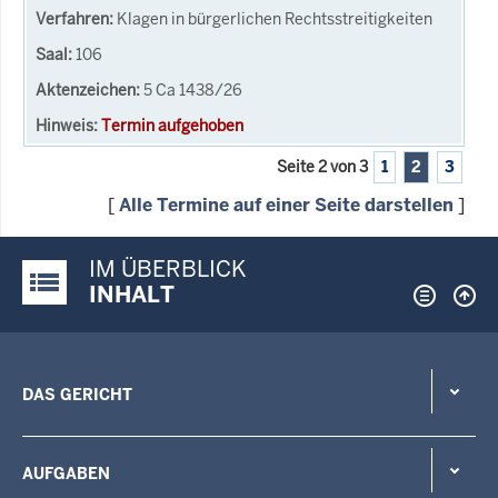
Klagen in bürgerlichen Rechtsstreitigkeiten
106
5 Ca 1438/26
Termin aufgehoben
Seite 2 von 3
1
2
3
[
Alle Termine auf einer Seite darstellen
]
IM ÜBERBLICK
Justiz-Portal im Überblick:
INHALT
DAS GERICHT
AUFGABEN