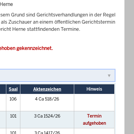
 Herne
esem Grund sind Gerichtsverhandlungen in der Regel
it als Zuschauer an einem öffentlichen Gerichtstermin
ericht Herne stattfindenden Termine.
gehoben gekennzeichnet.
Saal
Aktenzeichen
Hinweis
106
4 Ca 518/26
101
3 Ca 1524/26
Termin
aufgehoben
101
3 Ca 1417/26