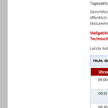
Tagesaktu
Gerichtli
öffentlich
teilzunehm
Maßgeblic
Technisch
Letzte Akt
Uhrze
09:0
09:15
09:3