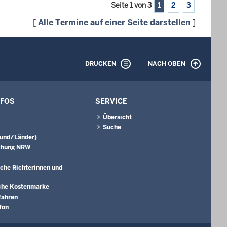
Seite 1 von 3
1
2
3
[
Alle Termine auf einer Seite darstellen
]
DRUCKEN
NACH OBEN
NFOS
SERVICE
Übersicht
Suche
Bund/Länder)
chung NRW
che Richterinnen und
che Kostenmarke
fahren
fon