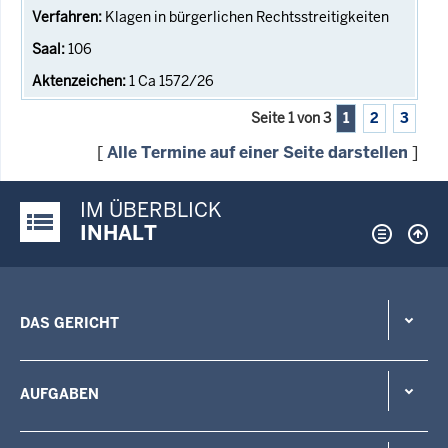
Klagen in bürgerlichen Rechtsstreitigkeiten
106
1 Ca 1572/26
Seite 1 von 3
1
2
3
[
Alle Termine auf einer Seite darstellen
]
IM ÜBERBLICK
Justiz-Portal im Überblick:
INHALT
DAS GERICHT
AUFGABEN