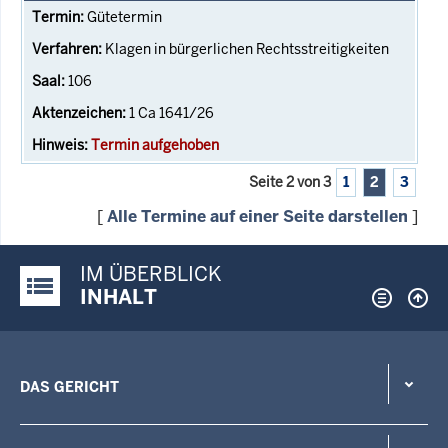
Gütetermin
Klagen in bürgerlichen Rechtsstreitigkeiten
106
1 Ca 1641/26
Termin aufgehoben
Seite 2 von 3
1
2
3
[
Alle Termine auf einer Seite darstellen
]
IM ÜBERBLICK
Justiz-Portal im Überblick:
INHALT
DAS GERICHT