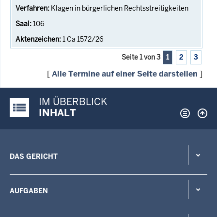
Klagen in bürgerlichen Rechtsstreitigkeiten
106
1 Ca 1572/26
Seite 1 von 3
1
2
3
[
Alle Termine auf einer Seite darstellen
]
IM ÜBERBLICK
Justiz-Portal im Überblick:
INHALT
DAS GERICHT
AUFGABEN