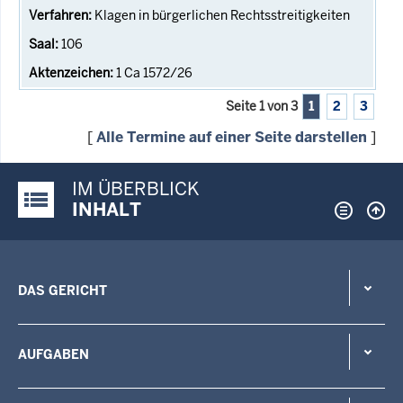
Klagen in bürgerlichen Rechtsstreitigkeiten
106
1 Ca 1572/26
Seite 1 von 3
1
2
3
[
Alle Termine auf einer Seite darstellen
]
IM ÜBERBLICK
Justiz-Portal im Überblick:
INHALT
DAS GERICHT
AUFGABEN