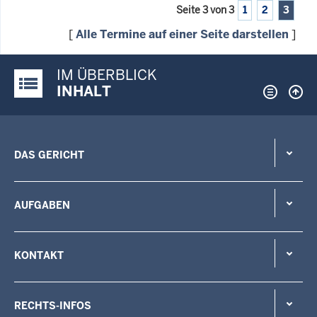
Seite 3 von 3
1
2
3
[
Alle Termine auf einer Seite darstellen
]
IM ÜBERBLICK
Justiz-Portal im Überblick:
INHALT
DAS GERICHT
AUFGABEN
KONTAKT
RECHTS-INFOS