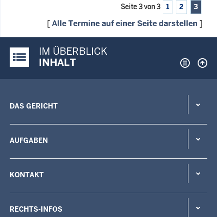
Seite 3 von 3
1
2
3
[
Alle Termine auf einer Seite darstellen
]
IM ÜBERBLICK
Justiz-Portal im Überblick:
INHALT
DAS GERICHT
AUFGABEN
KONTAKT
RECHTS-INFOS