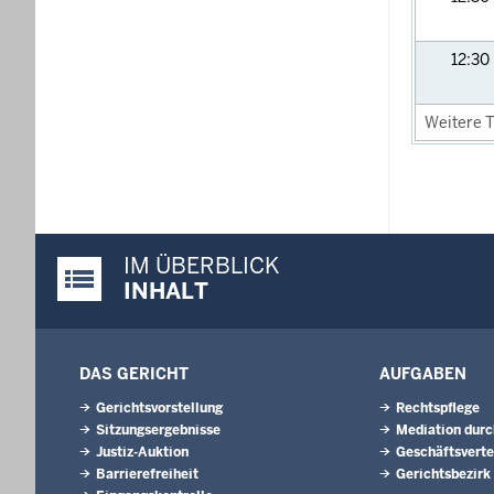
12:30
Weitere T
IM ÜBERBLICK
Justiz-Portal im Überblick:
INHALT
DAS GERICHT
AUFGABEN
Gerichtsvorstellung
Rechtspflege
Sitzungsergebnisse
Mediation durc
Justiz-Auktion
Geschäftsverte
Barrierefreiheit
Gerichtsbezirk