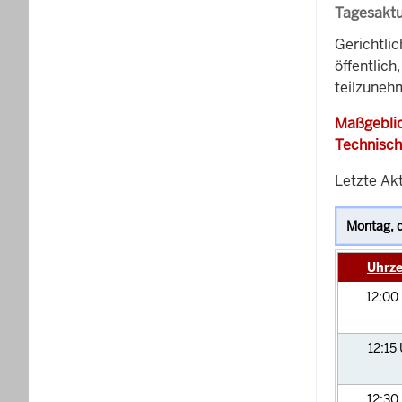
Tagesaktu
Gerichtli
öffentlich
teilzunehm
Maßgeblic
Technisch
Letzte Akt
Uhrze
12:00
12:15
12:30