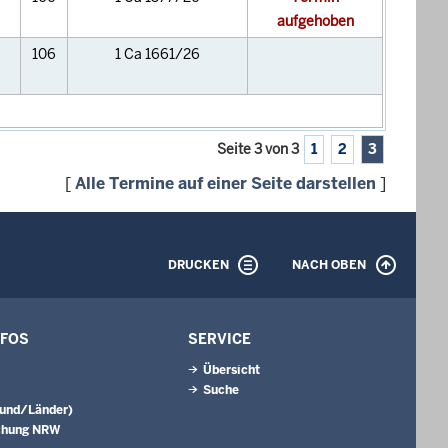
aufgehoben
106
1 Ca 1661/26
Seite 3 von 3
1
2
3
[
Alle Termine auf einer Seite darstellen
]
DRUCKEN
NACH OBEN
NFOS
SERVICE
Übersicht
Suche
Bund/Länder)
chung NRW