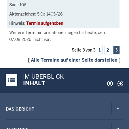
106
5 Ca 1405/26
Termin aufgehoben
Weitere Termininformationen liegen für heute, den
07.08.2026, nicht vor.
Seite 3 von 3
1
2
3
[
Alle Termine auf einer Seite darstellen
]
IM ÜBERBLICK
Justiz-Portal im Überblick:
INHALT
DAS GERICHT