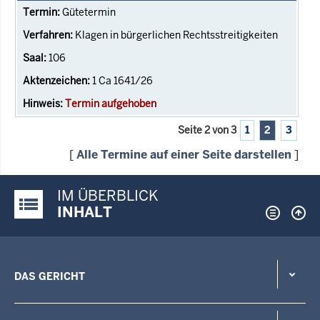
Gütetermin
Klagen in bürgerlichen Rechtsstreitigkeiten
106
1 Ca 1641/26
Termin aufgehoben
Seite 2 von 3
1
2
3
[
Alle Termine auf einer Seite darstellen
]
IM ÜBERBLICK
Justiz-Portal im Überblick:
INHALT
DAS GERICHT