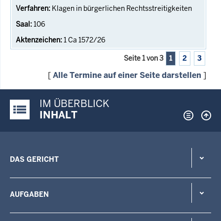
Klagen in bürgerlichen Rechtsstreitigkeiten
106
1 Ca 1572/26
Seite 1 von 3
1
2
3
[
Alle Termine auf einer Seite darstellen
]
IM ÜBERBLICK
Justiz-Portal im Überblick:
INHALT
DAS GERICHT
AUFGABEN