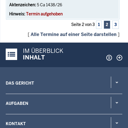
5 Ca 1438/26
Termin aufgehoben
Seite 2 von 3
1
2
3
[
Alle Termine auf einer Seite darstellen
]
IM ÜBERBLICK
Justiz-Portal im Überblick:
INHALT
DAS GERICHT
AUFGABEN
KONTAKT