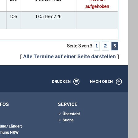
aufgehoben
106
1 Ca 1661/26
Seite 3 von 3
1
2
3
[
Alle Termine auf einer Seite darstellen
]
DRUCKEN
NACH OBEN
NFOS
SERVICE
Übersicht
Suche
Bund/Länder)
chung NRW