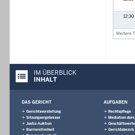
12:30
Weitere T
IM ÜBERBLICK
Justiz-Portal im Überblick:
INHALT
DAS GERICHT
AUFGABEN
Gerichtsvorstellung
Rechtspflege
Sitzungsergebnisse
Mediation durc
Justiz-Auktion
Geschäftsverte
Barrierefreiheit
Gerichtsbezirk