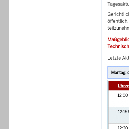
Tagesaktu
Gerichtli
öffentlich
teilzunehm
Maßgeblic
Technisch
Letzte Akt
Uhrze
12:00
12:15
12:30