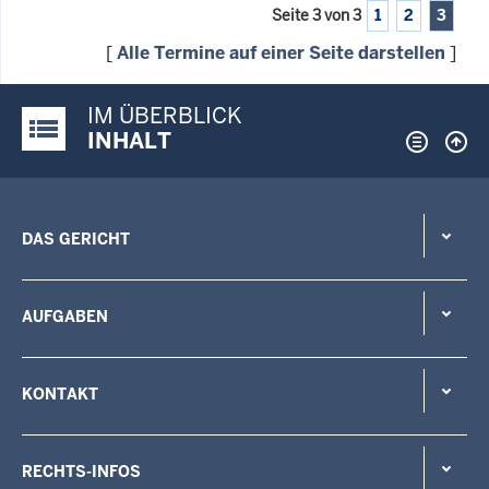
Seite 3 von 3
1
2
3
[
Alle Termine auf einer Seite darstellen
]
IM ÜBERBLICK
Justiz-Portal im Überblick:
INHALT
DAS GERICHT
AUFGABEN
KONTAKT
RECHTS-INFOS