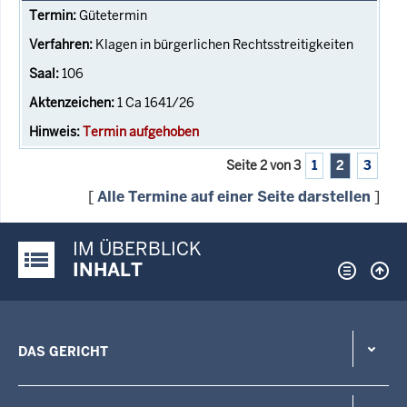
Gütetermin
Klagen in bürgerlichen Rechtsstreitigkeiten
106
1 Ca 1641/26
Termin aufgehoben
Seite 2 von 3
1
2
3
[
Alle Termine auf einer Seite darstellen
]
IM ÜBERBLICK
Justiz-Portal im Überblick:
INHALT
DAS GERICHT