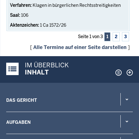
Klagen in bürgerlichen Rechtsstreitigkeiten
106
1 Ca 1572/26
Seite 1 von 3
1
2
3
[
Alle Termine auf einer Seite darstellen
]
IM ÜBERBLICK
Justiz-Portal im Überblick:
INHALT
DAS GERICHT
AUFGABEN