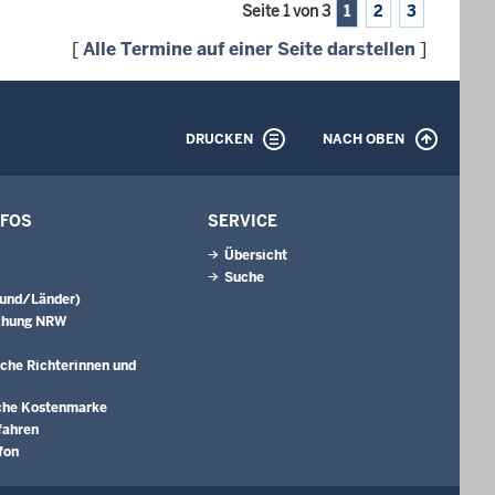
Seite 1 von 3
1
2
3
[
Alle Termine auf einer Seite darstellen
]
DRUCKEN
NACH OBEN
NFOS
SERVICE
Übersicht
Suche
Bund/Länder)
chung NRW
che Richterinnen und
che Kostenmarke
fahren
fon