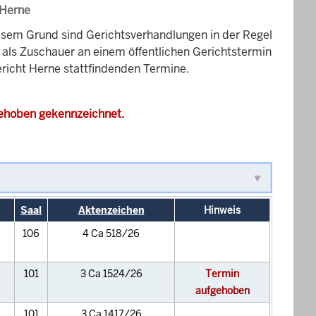
 Herne
esem Grund sind Gerichtsverhandlungen in der Regel
it als Zuschauer an einem öffentlichen Gerichtstermin
ericht Herne stattfindenden Termine.
gehoben gekennzeichnet.
Saal
Aktenzeichen
Hinweis
106
4 Ca 518/26
101
3 Ca 1524/26
Termin
aufgehoben
101
3 Ca 1417/26