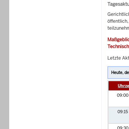
Tagesaktu
Gerichtli
öffentlich
teilzunehm
Maßgeblic
Technisch
Letzte Akt
Uhrze
09:0
09:15
09:3