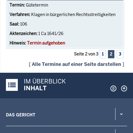
Gütetermin
Klagen in bürgerlichen Rechtsstreitigkeiten
106
1 Ca 1641/26
Termin aufgehoben
Seite 2 von 3
1
2
3
[
Alle Termine auf einer Seite darstellen
]
IM ÜBERBLICK
Justiz-Portal im Überblick:
INHALT
DAS GERICHT