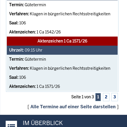
Gütetermin
Klagen in bürgerlichen Rechtsstreitigkeiten
106
1 Ca 1542/26
Aktenzeichen 1 Ca 1571/26
09:15
Uhr
Gütetermin
Klagen in bürgerlichen Rechtsstreitigkeiten
106
1 Ca 1571/26
Seite 1 von 3
1
2
3
[
Alle Termine auf einer Seite darstellen
]
IM ÜBERBLICK
Justiz-Portal im Überblick: