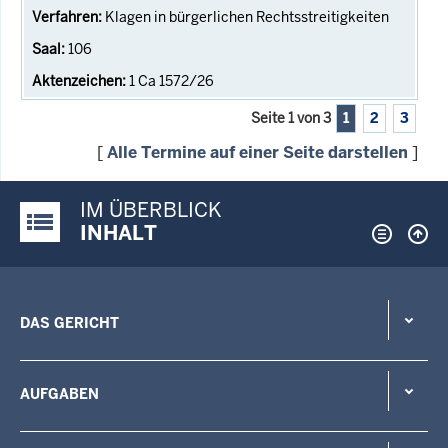
Klagen in bürgerlichen Rechtsstreitigkeiten
106
1 Ca 1572/26
Seite 1 von 3
1
2
3
[
Alle Termine auf einer Seite darstellen
]
IM ÜBERBLICK
Justiz-Portal im Überblick:
INHALT
DAS GERICHT
AUFGABEN