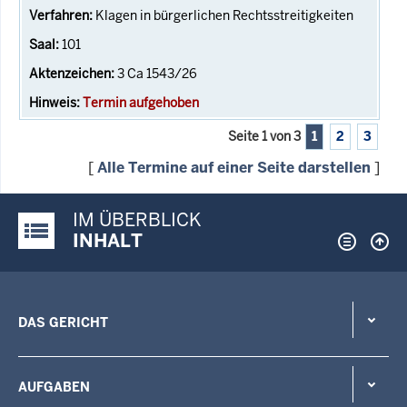
Klagen in bürgerlichen Rechtsstreitigkeiten
101
3 Ca 1543/26
Termin aufgehoben
Seite 1 von 3
1
2
3
[
Alle Termine auf einer Seite darstellen
]
IM ÜBERBLICK
Justiz-Portal im Überblick:
INHALT
DAS GERICHT
AUFGABEN