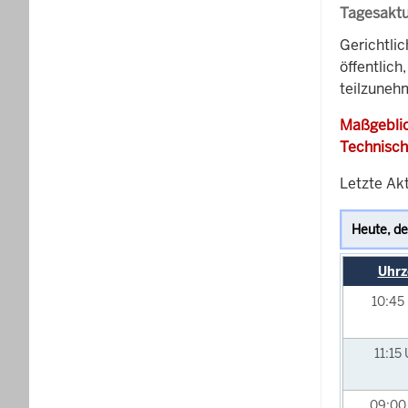
Tagesaktu
Gerichtli
öffentlich
teilzunehm
Maßgeblic
Technisch
Letzte Akt
Uhrz
10:45
11:15
09:0