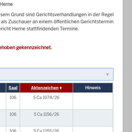
 Herne
esem Grund sind Gerichtsverhandlungen in der Regel
it als Zuschauer an einem öffentlichen Gerichtstermin
ericht Herne stattfindenden Termine.
gehoben gekennzeichnet.
Saal
Aktenzeichen
Hinweis
106
5 Ca 1078/26
106
5 Ca 1156/26
106
5 Ca 1255/26