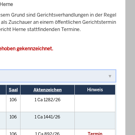
 Herne
esem Grund sind Gerichtsverhandlungen in der Regel
it als Zuschauer an einem öffentlichen Gerichtstermin
ericht Herne stattfindenden Termine.
gehoben gekennzeichnet.
Saal
Aktenzeichen
Hinweis
106
1 Ca 1282/26
106
1 Ca 1441/26
106
1 Ca 892/26
Termin