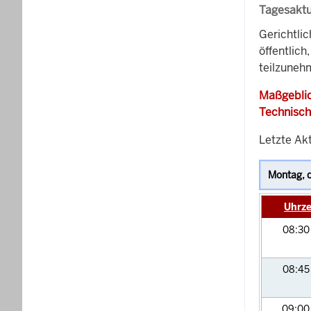
Tagesaktu
Gerichtli
öffentlich
teilzunehm
Maßgeblic
Technisch
Letzte Akt
Uhrze
08:3
08:4
09:0