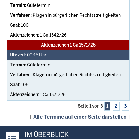
Gütetermin
Klagen in bürgerlichen Rechtsstreitigkeiten
106
1 Ca 1542/26
Aktenzeichen 1 Ca 1571/26
09:15
Uhr
Gütetermin
Klagen in bürgerlichen Rechtsstreitigkeiten
106
1 Ca 1571/26
Seite 1 von 3
1
2
3
[
Alle Termine auf einer Seite darstellen
]
IM ÜBERBLICK
Justiz-Portal im Überblick: